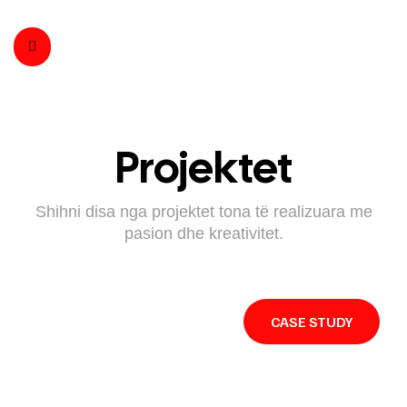
Projektet
Shihni disa nga projektet tona të realizuara me
pasion dhe kreativitet.
CASE STUDY