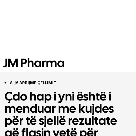
JM Pharma
SI JA ARRIJMË QËLLIMIT
Çdo hap i yni është i
menduar me kujdes
për të sjellë rezultate
që flasin vetë për