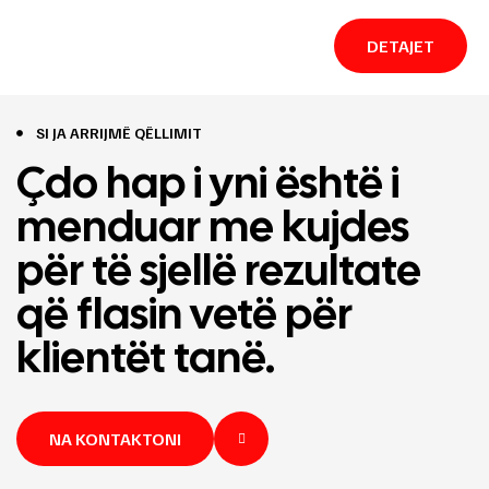
DETAJET
SI JA ARRIJMË QËLLIMIT
Çdo hap i yni është i
menduar me kujdes
për të sjellë rezultate
që flasin vetë për
klientët tanë.
NA KONTAKTONI