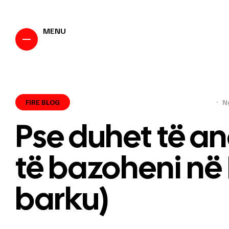
MENU
FIRE BLOG
N
Pse duhet të an
të bazoheni në 
barku)