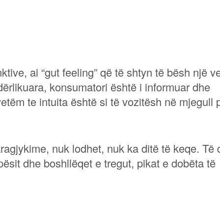
ktive, ai “gut feeling” që të shtyn të bësh një v
ndërlikuara, konsumatori është i informuar dhe
tëm te intuita është si të vozitësh në mjegull 
ragjykime, nuk lodhet, nuk ka ditë të keqe. Të
pësit dhe boshllëqet e tregut, pikat e dobëta të