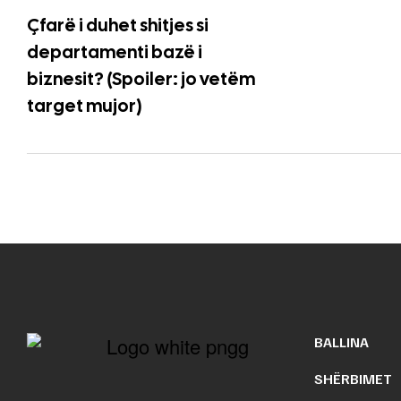
Çfarë i duhet shitjes si
departamenti bazë i
biznesit? (Spoiler: jo vetëm
target mujor)
BALLINA
SHËRBIMET