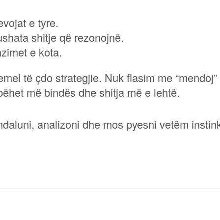
vojat e tyre.
shata shitje që rezonojnë.
zimet e kota.
hemel të çdo strategjie. Nuk flasim me “mendoj”
 bëhet më bindës dhe shitja më e lehtë.
 ndaluni, analizoni dhe mos pyesni vetëm instink