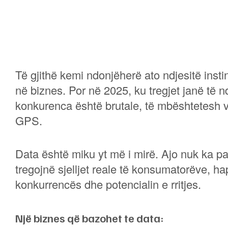
Të gjithë kemi ndonjëherë ato ndjesitë instin
në biznes. Por në 2025, ku tregjet janë të 
konkurenca është brutale, të mbështetesh ve
GPS.
Data është miku yt më i mirë. Ajo nuk ka pa
tregojnë sjelljet reale të konsumatorëve, ha
konkurrencës dhe potencialin e rritjes.
Një biznes që bazohet te data: