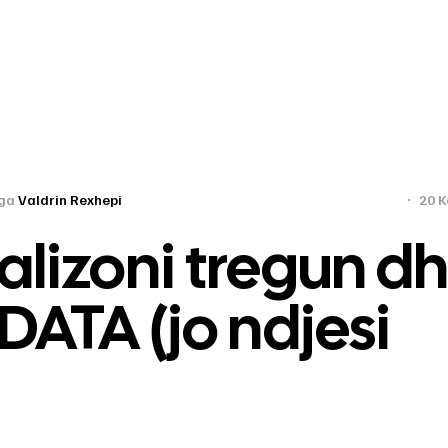
ga
Valdrin Rexhepi
20 K
alizoni tregun d
DATA (jo ndjesi